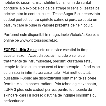
notelor de iasomie, mar, chihlimbar si lemn de santal
conduce la o explozie calda ce atrage si sensibilizeaza pe
oricine intra in contact cu ea. Tease Sugar Fleur reprezinta
cadoul perfect pentru spiritele calme si pure, ce cauta un
parfum care le pune in valoare prezenta de neinlocuit.
Parfumul este disponibil in magazinele Victoria’s Secret si
online pe www.victoriassecret.ro.
FOREO LUNA 3 plus
este un device esential in timpul
acestui sezon. Acest dispozitiv include o serie de
tratamente de infrumusetare, precum: curatarea fetei,
terapie faciala cu microcurent si termoterapie – fiind exact
ca un spa in intimitatea casei tale. Mai mult de atat,
pulsatiile T-Sonic ale dispozitivului sunt menite sa ofere
fermitate si un aspect radiant. Prin tehnologie avansata,
LUNA 3 plus este cadoul perfect pentru iubitoarele de
skincare, care isi doresc o rutina de ingrijire sinonima cu
perfectiunea.