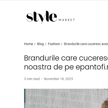
Home
Lifestyle
Fashion
Beauty
Home
Blog
Fashion
Brandurile care cuceresc acea
Brandurile care cuceres
noastra de pe epantofi.
3 min read
November 18, 2025