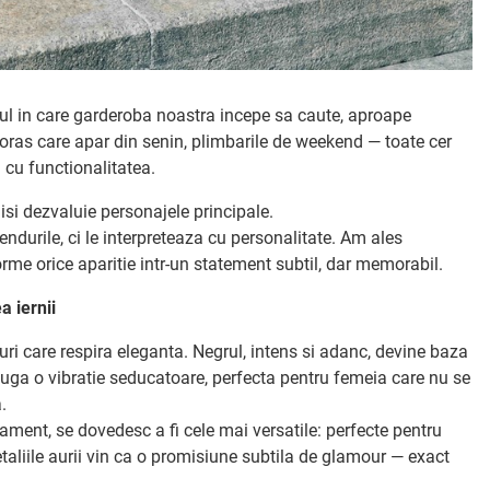
ul in care garderoba noastra incepe sa caute, aproape
n oras care apar din senin, plimbarile de weekend — toate cer
l cu functionalitatea.
si dezvaluie personajele principale.
durile, ci le interpreteaza cu personalitate. Am ales
orme orice aparitie intr-un statement subtil, dar memorabil.
a iernii
i care respira eleganta. Negrul, intens si adanc, devine baza
dauga o vibratie seducatoare, perfecta pentru femeia care nu se
.
inament, se dovedesc a fi cele mai versatile: perfecte pentru
Detaliile aurii vin ca o promisiune subtila de glamour — exact