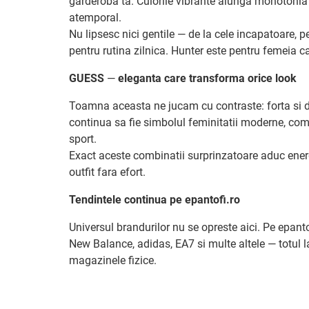
garderoba ta. Culorile vibrante alunga monotonia z
atemporal.
Nu lipsesc nici gentile — de la cele incapatoare, 
pentru rutina zilnica. Hunter este pentru femeia ca
GUESS
—
eleganta care transforma orice look
Toamna aceasta ne jucam cu contraste: forta si d
continua sa fie simbolul feminitatii moderne, comp
sport.
Exact aceste combinatii surprinzatoare aduc energ
outfit fara efort.
Tendintele continua pe epantofi.ro
Universul brandurilor nu se opreste aici. Pe epant
New Balance, adidas, EA7 si multe altele — totul la
magazinele fizice.