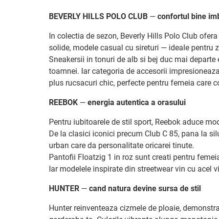
BEVERLY HILLS POLO CLUB
—
confortul bine im
In colectia de sezon, Beverly Hills Polo Club ofera
solide, modele casual cu sireturi — ideale pentru 
Sneakersii in tonuri de alb si bej duc mai departe
toamnei. Iar categoria de accesorii impresioneaza
plus rucsacuri chic, perfecte pentru femeia care co
REEBOK
—
energia autentica a orasului
Pentru iubitoarele de stil sport, Reebok aduce mod
De la clasici iconici precum Club C 85, pana la sil
urban care da personalitate oricarei tinute.
Pantofii Floatzig 1 in roz sunt creati pentru femeia
Iar modelele inspirate din streetwear vin cu acel v
HUNTER
—
cand natura devine sursa de stil
Hunter reinventeaza cizmele de ploaie, demonstrand