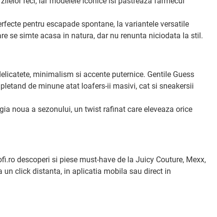
ilelor reci, iar modelele iconice isi pastreaza farmecul
perfecte pentru escapade spontane, la variantele versatile
re se simte acasa in natura, dar nu renunta niciodata la stil.
elicatete, minimalism si accente puternice. Gentile Guess
letand de minune atat loafers-ii masivi, cat si sneakersii
ia noua a sezonului, un twist rafinat care eleveaza orice
ofi.ro descoperi si piese must-have de la Juicy Couture, Mexx,
 un click distanta, in aplicatia mobila sau direct in