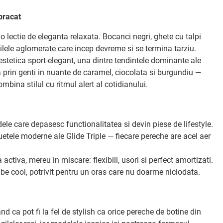
bracat
 o lectie de eleganta relaxata. Bocanci negri, ghete cu talpi
zilele aglomerate care incep devreme si se termina tarziu.
 estetica sport-elegant, una dintre tendintele dominante ale
 prin genti in nuante de caramel, ciocolata si burgundiu —
mbina stilul cu ritmul alert al cotidianului.
ele care depasesc functionalitatea si devin piese de lifestyle.
uetele moderne ale Glide Triple — fiecare pereche are acel aer
 activa, mereu in miscare: flexibili, usori si perfect amortizati.
ibe cool, potrivit pentru un oras care nu doarme niciodata.
 ca pot fi la fel de stylish ca orice pereche de botine din