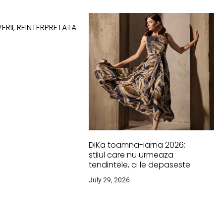
ERII, REINTERPRETATA
DiKa toamna-iarna 2026:
stilul care nu urmeaza
tendintele, ci le depaseste
July 29, 2026