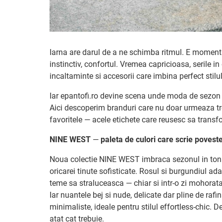
Iarna are darul de a ne schimba ritmul. E moment
instinctiv, confortul. Vremea capricioasa, serile i
incaltaminte si accesorii care imbina perfect stilu
Iar epantofi.ro devine scena unde moda de sezon i
Aici descoperim branduri care nu doar urmeaza tren
favoritele — acele etichete care reusesc sa transf
NINE WEST
—
paleta de culori care scrie poveste
Noua colectie NINE WEST imbraca sezonul in tonur
oricarei tinute sofisticate. Rosul si burgundiul a
teme sa straluceasca — chiar si intr-o zi mohorata
Iar nuantele bej si nude, delicate dar pline de raf
minimaliste, ideale pentru stilul effortless-chic. 
atat cat trebuie.